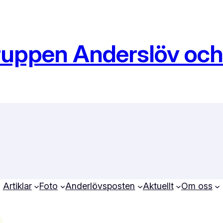
ruppen Anderslöv oc
Artiklar
Foto
Anderlövsposten
Aktuellt
Om oss