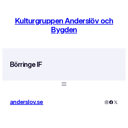
Hoppa
till
innehåll
Kulturgruppen Anderslöv och
Bygden
Börringe IF
anderslov.se
Instagram
Faceboo
X